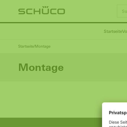
Startseite
Vo
Startseite
Montage
Montage