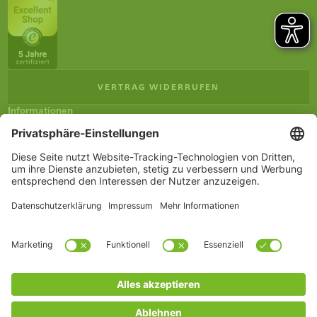
VERTRAG WIDERRUFEN
Informationen
Impressum
Verkaufsbedingungen (AGB)
Datenschutz
Versand und Zahlung
Newsletter
Service
Warenkorb
Merkzettel
Konto
www.schueco.com
shop@schueco.com
Kategorien
Vorfertigung
Sägen
CNC Bearbeitung
Fräsen l Bohren l Stanzen